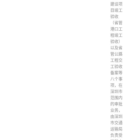
建设项
目竣工
验收
（省管
港口工
程竣工
验收）
以及省
管公路
工程交
工验收
备案等
八个事
项，在
深圳市
范围内
的审批
业务，
由深圳
市交通
运输局
负责受