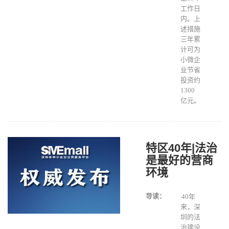
工作日
内。上
述措施
三年累
计可为
小微企
业节省
投资约
1300
亿元。
特区40年|法治
是最好的营商
环境
导读：
40年
来，深
圳的法
治建设