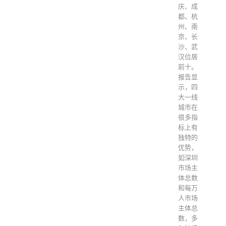
庆、成
都、杭
州、南
京、长
沙、武
汉位居
前十。
报告显
示，四
大一线
城市在
很多指
标上有
独特的
优势，
如深圳
市场主
体总数
和每万
人市场
主体总
数，多