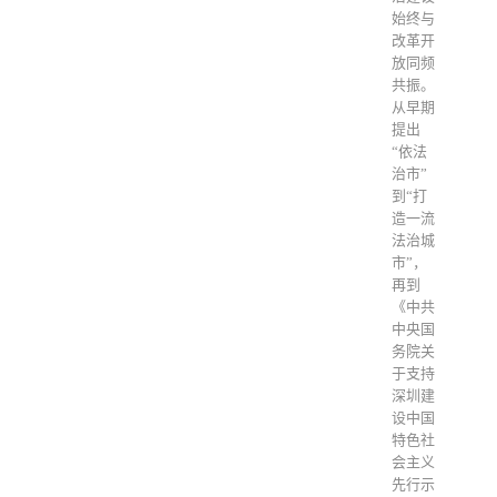
始终与
改革开
放同频
共振。
从早期
提出
“依法
治市”
到“打
造一流
法治城
市”，
再到
《中共
中央国
务院关
于支持
深圳建
设中国
特色社
会主义
先行示