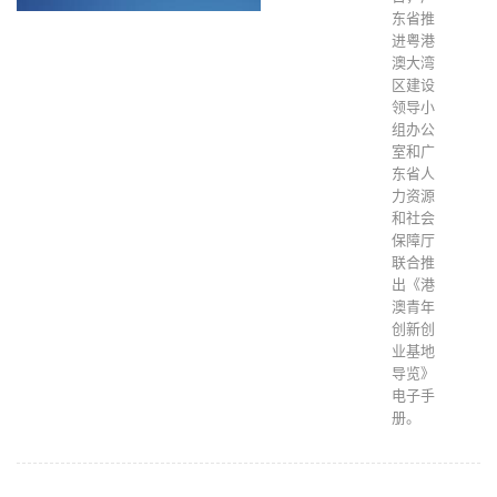
东省推
进粤港
澳大湾
区建设
领导小
组办公
室和广
东省人
力资源
和社会
保障厅
联合推
出《港
澳青年
创新创
业基地
导览》
电子手
册。