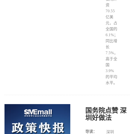
资
70.55
亿美
元，占
全国的
6.1%；
同比增
长
7.5%，
高于全
国
3.9%
的平均
水平。
国务院点赞 深
圳好做法
导读：
深圳