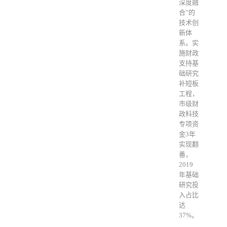
深度融
合”的
技术创
新体
系。实
施财政
支持基
础研究
补短板
工程，
市级财
政科技
专项资
金3年
实现翻
番，
2019
年基础
研究投
入占比
达
37%。