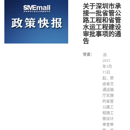
关于深圳市承
接一批省管公
路工程和省管
水运工程建设
审批事项的通
告
导读：
自
2021
年3月
15日
起，原
由省交
通运输
厅实施
的省管
公路工
程施工
图设计
审查审