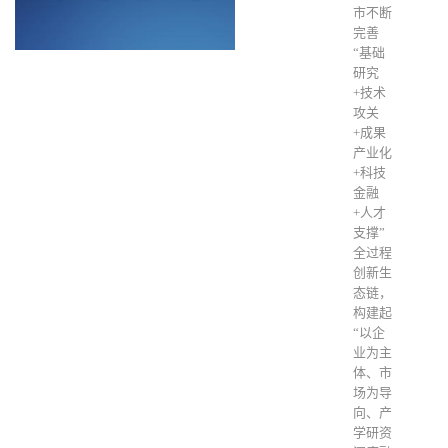
市不断
完善
“基础
研究
+技术
攻关
+成果
产业化
+科技
金融
+人才
支撑”
全过程
创新生
态链，
构建起
“以企
业为主
体、市
场为导
向、产
学研资