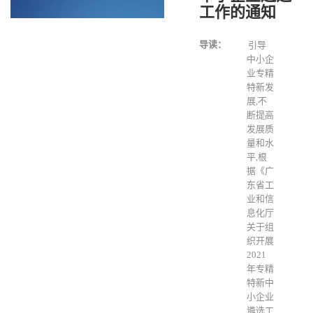
工作的通知
导读：
引导
中小企
业专精
特新发
展,不
断提高
发展质
量和水
平,根
据《广
东省工
业和信
息化厅
关于组
织开展
2021
年专精
特新中
小企业
遴选工