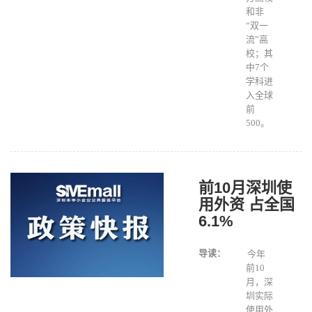
和非
“双一
流”高
校；其
中7个
学科进
入全球
前
500。
前10月深圳使
用外资 占全国
6.1%
导读：
今年
前10
月，深
圳实际
使用外