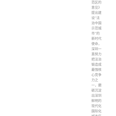
范区的
意见》
提出建
设“法
治中国
示范城
市”的
新时代
使命，
深圳一
直努力
把法治
锻造成
最强核
心竞争
力之
一，磨
砺沉淀
出深圳
鲜明的
现代化
国际化