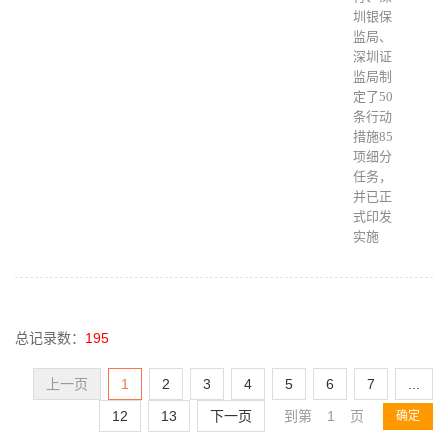
圳银保
监局、
深圳证
监局制
定了50
条行动
措施85
项细分
任务，
并已正
式印发
实施
总记录数：
195
1
2
3
4
5
6
7
...
12
13
下一页
到第
页
确定