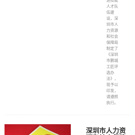
进技能
人才队
伍建
设，深
圳市人
力资源
和社会
保障局
制定了
《深圳
市鹏城
工匠评
选办
法》，
现予以
印发，
请遵照
执行。
深圳市人力资