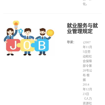
化。
就业服务与就
业管理规定
导读：
(2007
年11月
5日劳
动和社
会保障
部令第
28号公
布 根
据
2014
年12月
23日
《人力
资源社