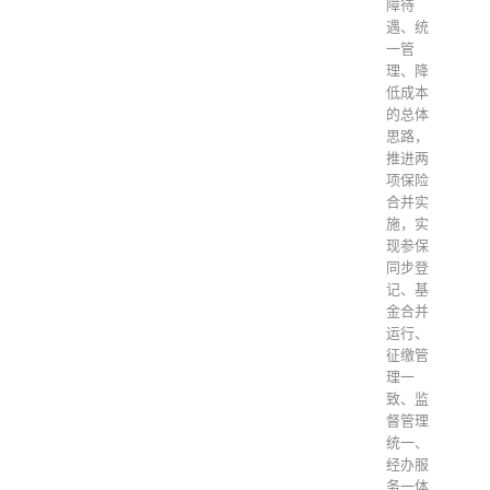
障待
遇、统
一管
理、降
低成本
的总体
思路，
推进两
项保险
合并实
施，实
现参保
同步登
记、基
金合并
运行、
征缴管
理一
致、监
督管理
统一、
经办服
务一体