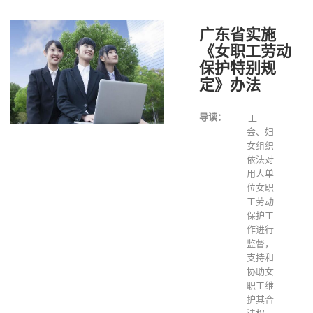
广东省实施
《女职工劳动
保护特别规
定》办法
导读：
工
会、妇
女组织
依法对
用人单
位女职
工劳动
保护工
作进行
监督，
支持和
协助女
职工维
护其合