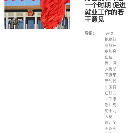
一个时期 促进
就业工作的若
干意见
导读：
必须
把稳就
业放在
更加突
出位
置，深
入贯彻
习近平
新时代
中国特
色社会
主义思
想和党
的十九
大精
神，全
面落实