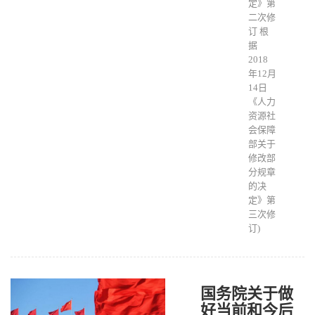
定》第
二次修
订 根
据
2018
年12月
14日
《人力
资源社
会保障
部关于
修改部
分规章
的决
定》第
三次修
订)
国务院关于做
好当前和今后