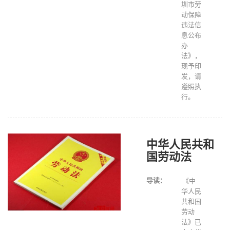
圳市劳
动保障
违法信
息公布
办
法》，
现予印
发，请
遵照执
行。
中华人民共和
国劳动法
导读：
《中
华人民
共和国
劳动
法》已