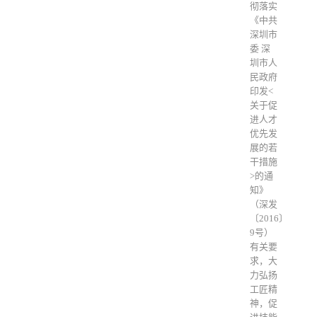
彻落实
《中共
深圳市
委 深
圳市人
民政府
印发<
关于促
进人才
优先发
展的若
干措施
>的通
知》
（深发
〔2016〕
9号）
有关要
求，大
力弘扬
工匠精
神，促