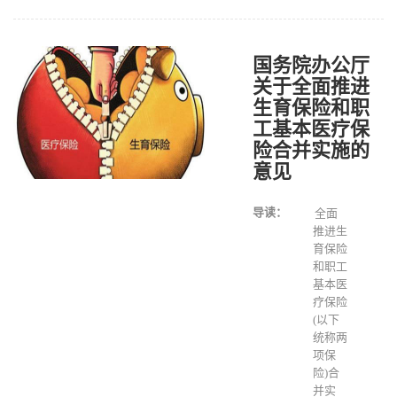
国务院办公厅
关于全面推进
生育保险和职
工基本医疗保
险合并实施的
意见
导读：
全面
推进生
育保险
和职工
基本医
疗保险
(以下
统称两
项保
险)合
并实