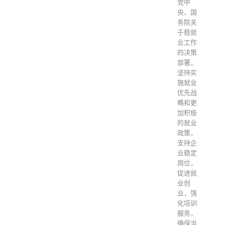
党中
央、国
务院关
于稳就
业工作
的决策
部署，
坚持实
施就业
优先战
略和更
加积极
的就业
政策，
支持企
业稳定
岗位，
促进就
业创
业，强
化培训
服务，
确保当