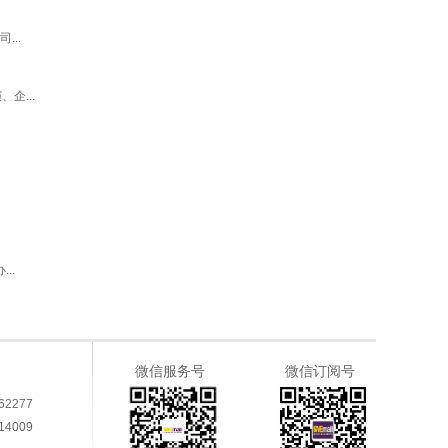
..
企...
..
微信服务号
微信订阅号
62277
14009