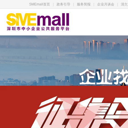
SMEmall首页
|
政务引导
|
服务简报
|
企业月谈会
|
清欠
服务产品