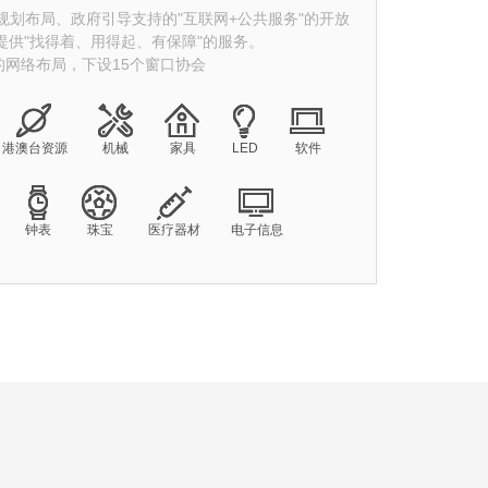
划布局、政府引导支持的"互联网+公共服务"的开放
提供"找得着、用得起、有保障"的服务。
5的网络布局，下设15个窗口协会
港澳台资源
机械
家具
LED
软件
钟表
珠宝
医疗器材
电子信息