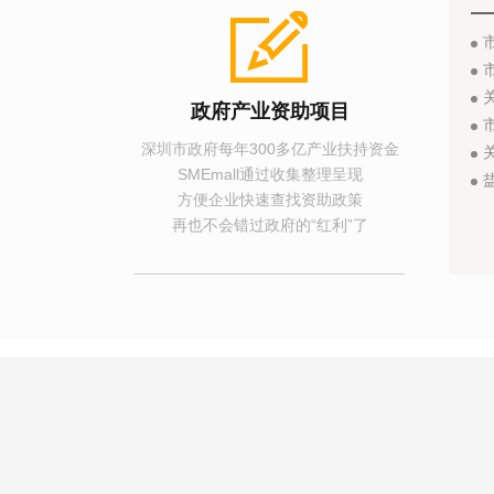
市工
市市
关
政府产业资助项目
市市
深圳市政府每年300多亿产业扶持资金
关
SMEmall通过收集整理呈现
盐
方便企业快速查找资助政策
再也不会错过政府的“红利”了