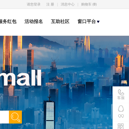
请您登录
注 册
|
消息中心
|
购物车 (
0
)
服务红包
活动报名
互助社区
窗口平台
客服
QQ