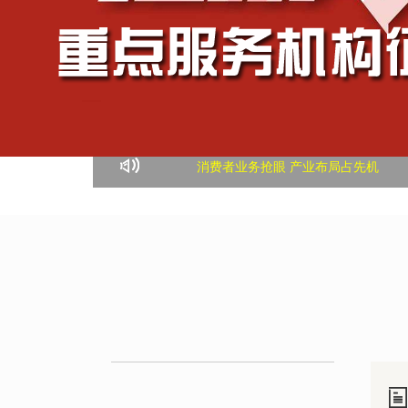
消费者业务抢眼 产业布局占先机
深圳上市公司数量全国第二
50位美女企业家欢聚深商会，文化艺术
提振发展信心 善于危中寻机
老字号议事厅| 科技与创新铸就“中装梦
深圳机器人产业年产值达1257亿元
深商打造“内循环”，知识产权助力中小
雅乐荟拍了拍你，一起来茗茶赏乐吧
广东6月末本外币贷款余额18.57万亿