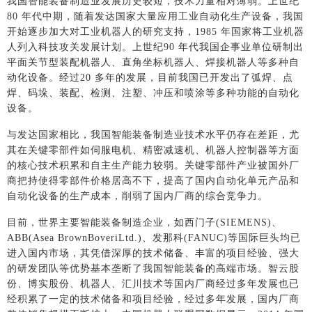
我国智能装备制造业发展历史较短，技术力量相对薄弱。上世纪
80 年代中期，随着发达国家大量应用工业自动化生产设备，我国
开始逐步加大对工业机器人的研究支持，1985 年国家将工业机器
人列入科技攻关发展计划。上世纪90 年代我国企事业单位研制出
平面关节型装配机器人、直角坐标机器人、焊接机器人等多种自
动化设备。经过20 多年的发展，目前我国已开发出了弧焊、点
焊、码垛、装配、检测、注塑、冲压和喷涂等多种功能的自动化
设备。
与发达国家相比，我国智能装备制造业技术水平仍存在差距，尤
其在关键零部件如伺服电机、精密减速机、机器人控制器等方面
的核心技术积累和自主生产能力较弱。关键零部件产业被国外厂
商把持使得零部件价格居高不下，提高了国内自动化单元产品和
自动化设备的生产成本，削弱了国内厂商的综合竞争力。
目前，世界主要智能装备制造企业，如西门子(SIEMENS)、
ABB(Asea BrownBoveriLtd.)、发那科(FANUC)等国际巨头均已
进入国内市场，其凭借深厚的技术储备、丰富的项目经验、强大
的研发团队等优势基本垄断了我国智能装备的高端市场。智云股
份、博实股份、机器人、汇川技术等国内厂商经过多年发展也已
经积累了一定的技术储备和项目经验，经过多年发展，国内厂商