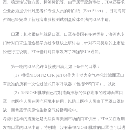
案、稳定性试验方案、标签标识等。由于属于应急审批，FDA还要求
企业必须提供针对患者和专业人员的明白纸（Fact Sheet）。目前海河
咨询已经完成了新冠病毒胶检测试剂盒胶体金法的EUA申请。
口罩
：其次紧缺的就是口罩。口罩在美国有多种类别，海河也专
门针对口罩注册途径举办过专题线上研讨会，针对不同类别的上市途
径进行过说明。FDA也针对口罩发布了2轮的EUA通知。
第一轮的EUA允许直接使用满足如下条件的口罩：
（1）根据NIOSH42 CFR part 84作为非动力空气净化过滤面罩口
罩批准的所有一次性过滤式口罩呼吸器（包括N95口罩）。以及
（2）经NIOSH批准但已过制造商推荐的保存期限的过滤面罩口
罩，供医护人员在医疗环境中使用，以防止医护人员由于面罩口罩短
缺，而暴露于病原性生物空气传播颗粒中。
考虑到这样的措施还是无法保障美国市场的口罩供应，FDA又在近期
发布口罩的EUA申请，特别地，没有获得NIOSH批准的口罩也可以进