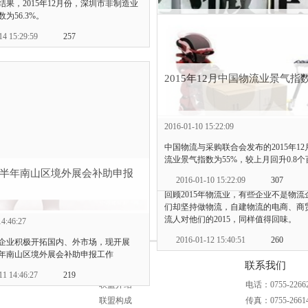
结果，2015年12月份，深圳市非制造业
6028.22亿元，增长7.7%，增速比全
为56.3%。
平高1.6和0.5个百分点。
2016年企业国内市场开拓项目
14 15:29:59
257
2016-01-14 15:18:26
245
2016-01-14 09:46:42
2015年12月中国物流业景气指数
为做好2016年市民营及中小企业发展专
国内市场开拓项目资助计划申报的准备
2016年资助计划企业参展信息备案工作
2015十大自建物流的商贸企业 
2016-01-10 15:22:09
2016-01-14 09:46:42
306
人多少生意
中国物流与采购联合会发布的2015年1
流业景气指数为55%，较上月回升0.8
年下半年南山区境外展会补助申报
2016-01-12 15:40:51
2016-01-10 15:22:09
307
回顾2015年物流业，有些企业不是物流
们却坚持做物流，自建物流的电商、商
1
2
3
4
流人对他们的2015，同样值得回味。
14:46:27
2016-01-12 15:40:51
260
企业积极开拓国内、外市场，现开展
下半年南山区境外展会补助申报工作
服务联盟
联系我们
11 14:46:27
219
联盟介绍
电话：0755-22662
联盟构成
传真：0755-26614