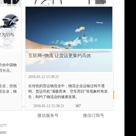
国、全省平均水
起风帆，等待重新起航，将是中国经济的下一个‘风
口’。”
资助计划
物流行业即将迎来“人材”到“人才”的盘点
2016-01-14 14:13:01
313
期
2016-01-13 15:38:06
为55%
项资金企业
先是顺丰末位淘汰，后是德邦跟进，近日圆通内部
工作，开展
也启动了末位淘汰，中国物流人在动荡中进入
。
2016。面对商业模式严重雷同，转型已成必然。
抢了物流
互联网+物流 让货运更集约高效
2016-01-13 15:38:06
253
2月份中国物
个百分点。
2016-01-12 15:39:21
企业，但他
在传统的货运物流业中，物流企业运输过程不透
贸企业，物
明、货运司机“满载而来、空车而归”等现象时有发
确定
到第
页
5
6
7
下一页
生，制约了物流业的健康发展。
2016-01-12 15:39:21
307
微信服务号
微信订阅号
277
009