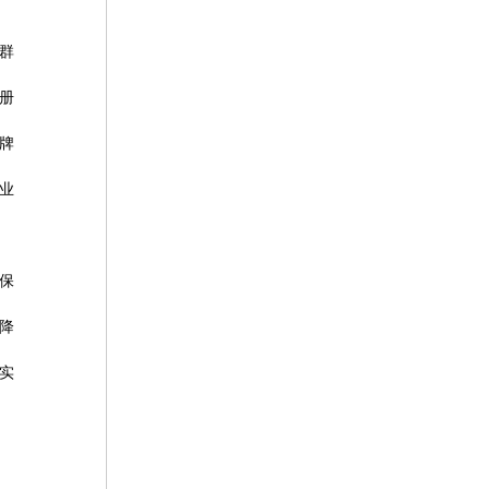
群
册
牌
业
保
降
实