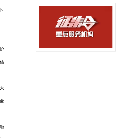
小
护
估
大
全
融