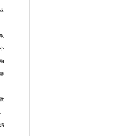
业
银
小
融
涉
微
、
面清