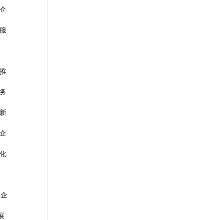
企
服
推
务
新
企
化
军企
展