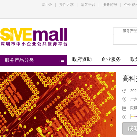
深 I 企
|
共性诉求
|
清欠平台
|
服务简报
|
企业资
服务产
政府资助
企业服务
政
服务产品分类
高科
202
广东
限额