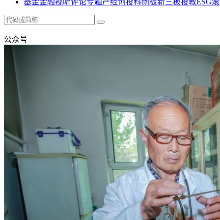
基金
金融
视听
评论
专题
产经
创投
科创板
新三板
投教
ESG
滚
公众号