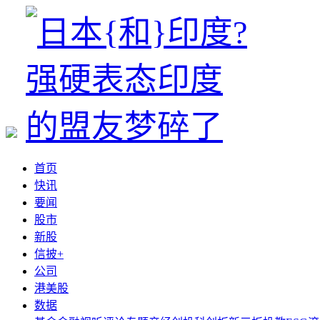
首页
快讯
要闻
股市
新股
信披+
公司
港美股
数据